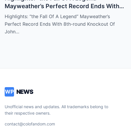
Mayweather’s Perfect Record Ends With
8th-round Knockout Of John Gotti Iii In
Highlights: “the Fall Of A Legend” Mayweather’s
Rematch Read more in comments
Perfect Record Ends With 8th-round Knockout Of
John…
NEWS
WP
Unofficial news and updates. All trademarks belong to
their respective owners.
contact@colofandom.com