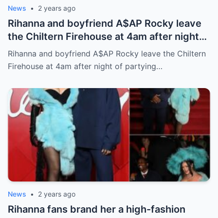
News
•
2 years ago
Rihanna and boyfriend A$AP Rocky leave
the Chiltern Firehouse at 4am after night
of partying at The British Fashion Awards
Rihanna and boyfriend A$AP Rocky leave the Chiltern
Firehouse at 4am after night of partying…
News
•
2 years ago
Rihanna fans brand her a high-fashion