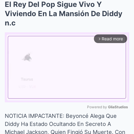
El Rey Del Pop Sigue Vivo Y
Viviendo En La Mansión De Diddy
n.c
Read more
arrow_forward_ios
Powered by 
GliaStudios
NOTICIA IMPACTANTE: Beyoncé Alega Que
Mute
Diddy Ha Estado Ocultando En Secreto A
Michael Jackson, Quien Fingió Su Muerte. Con