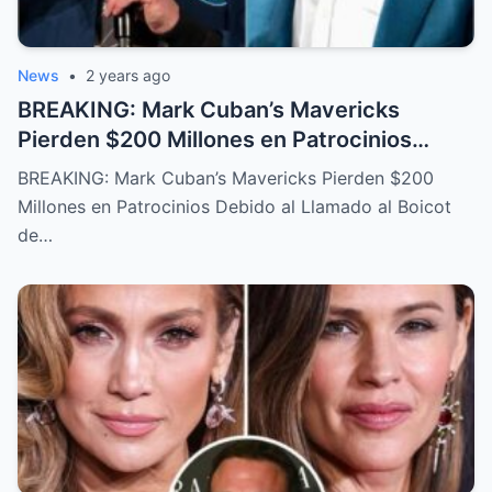
News
•
2 years ago
BREAKING: Mark Cuban’s Mavericks
Pierden $200 Millones en Patrocinios
Debido al Llamado al Boicot de Elon Musk –
BREAKING: Mark Cuban’s Mavericks Pierden $200
¿Qué Sucedió Entre los Dos?
Millones en Patrocinios Debido al Llamado al Boicot
de…