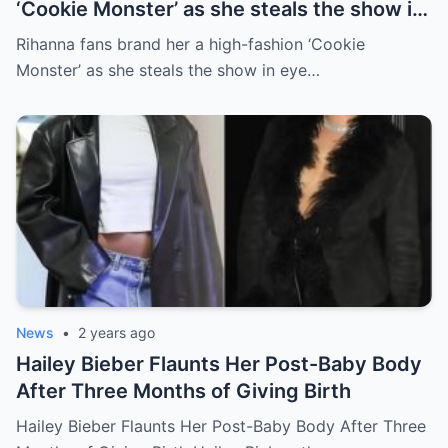
‘Cookie Monster’ as she steals the show in
eye catching pale blue fluffy coat and
Rihanna fans brand her a high-fashion ‘Cookie
dramatic hat at the Fashion Awards 2024
Monster’ as she steals the show in eye…
News
•
2 years ago
Hailey Bieber Flaunts Her Post-Baby Body
After Three Months of Giving Birth
Hailey Bieber Flaunts Her Post-Baby Body After Three