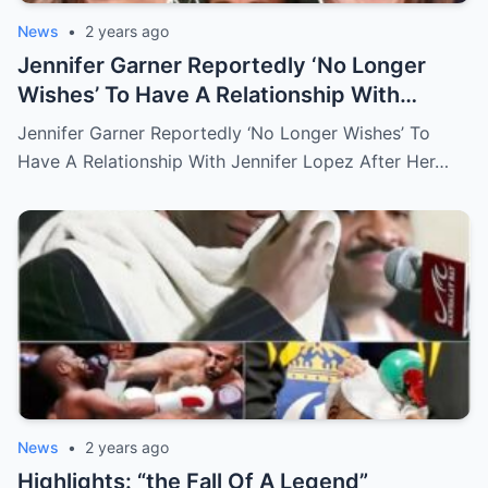
News
•
2 years ago
Jennifer Garner Reportedly ‘No Longer
Wishes’ To Have A Relationship With
Jennifer Lopez After Her Ben Affleck
Jennifer Garner Reportedly ‘No Longer Wishes’ To
Divorce Unless It Has To Do ‘With The Kids’
Have A Relationship With Jennifer Lopez After Her…
News
•
2 years ago
Highlights: “the Fall Of A Legend”