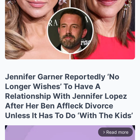
Jennifer Garner Reportedly ‘No
Longer Wishes’ To Have A
Relationship With Jennifer Lopez
After Her Ben Affleck Divorce
Unless It Has To Do ‘With The Kids’
Read more
arrow_forward_ios