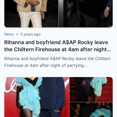
News
•
2 years ago
Rihanna and boyfriend A$AP Rocky leave
the Chiltern Firehouse at 4am after night
of partying at The British Fashion Awards
Rihanna and boyfriend A$AP Rocky leave the Chiltern
Firehouse at 4am after night of partying…