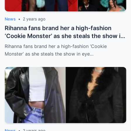
News
•
2 years ago
Rihanna fans brand her a high-fashion
‘Cookie Monster’ as she steals the show in
eye catching pale blue fluffy coat and
Rihanna fans brand her a high-fashion ‘Cookie
dramatic hat at the Fashion Awards 2024
Monster’ as she steals the show in eye…
News
•
2 years ago