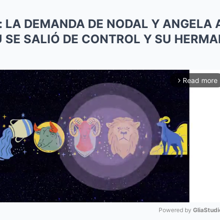
as: LA DEMANDA DE NODAL Y ANGELA
 SE SALIÓ DE CONTROL Y SU HERM
Read more
arrow_forward_ios
Powered by 
GliaStudi