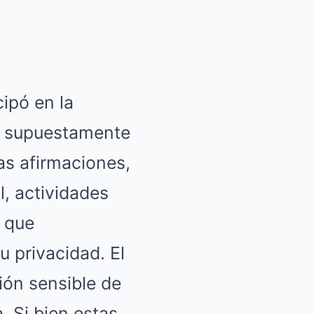
cipó en la
ue supuestamente
as afirmaciones,
l, actividades
s que
 privacidad. El
ión sensible de
 Si bien estas