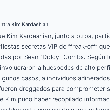
ntra Kim Kardashian
ue Kim Kardashian, junto a otros, parti
fiestas secretas VIP de “freak-off” q
nadas por Sean “Diddy” Combs. Según l
involucraron a huéspedes de alto perfi
 algunos casos, a individuos adinerado
ueron droggados para comprometer su
ue Kim pudo haber recopilado informac
posiblemente para usarla como palanca.