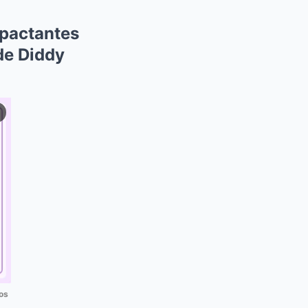
mpactantes
de Diddy
os