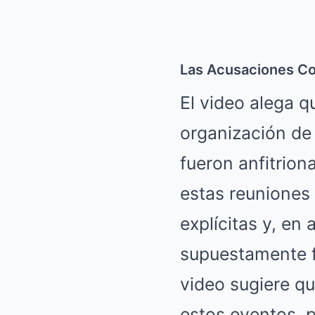
Las Acusaciones Co
El video alega q
organización de 
fueron anfitrio
estas reuniones 
explícitas y, en
supuestamente f
video sugiere q
estos eventos, 