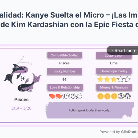
alidad: Kanye Suelta el Micro – ¡Las I
de Kim Kardashian con la Epic Fiesta 
Read more
arrow_forward_ios
Powered by 
GliaStudi